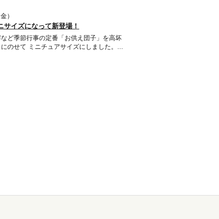
1（金）
ニサイズになって新登場！
岸など季節行事の定番「お供え団子」を高坏
にのせて ミニチュアサイズにしました。...