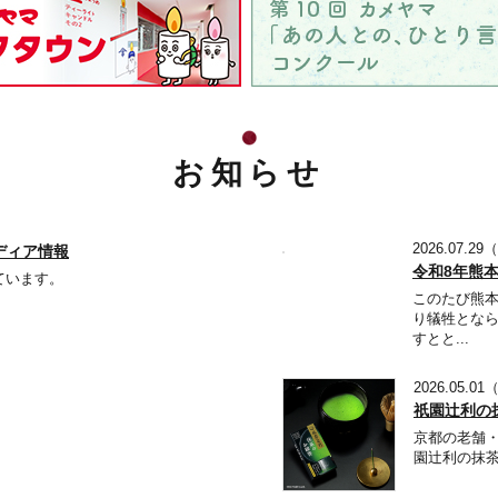
お知らせ
2026.07.2
ディア情報
令和8年熊
ています。
このたび熊
り犠牲となら
すとと...
2026.05.0
祇園辻利の
京都の老舗・
園辻利の抹茶