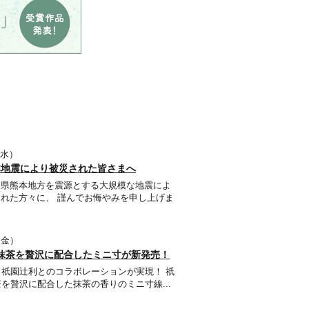
9（水）
本地震により被災された皆さまへ
本県熊本地方を震源とする大規模な地震によ
れた方々に、 謹んでお悔やみを申し上げま
1（金）
抹茶を贅沢に配合したミニ寸が新発売！
祇園辻利とのコラボレーションが実現！ 祇
を贅沢に配合した抹茶の香りのミニ寸線...