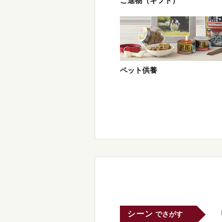
ご進物（ギフト）
ペット供養
シーン
でさがす