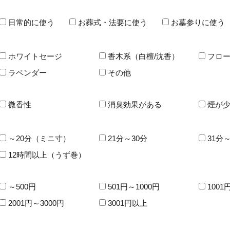
日常的に使う
お葬式・法要に使う
お墓参りに使う
ホワイトセージ
香木系（白檀/沈香）
フロー
ラベンダー
その他
微香性
消臭効果がある
煙が少
～20分（ミニ寸）
21分～30分
31分～
12時間以上（うず巻）
～500円
501円～1000円
1001
2001円～3000円
3001円以上