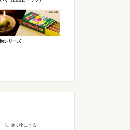
かり（LEDローソク）
物シリーズ
贈り物にする