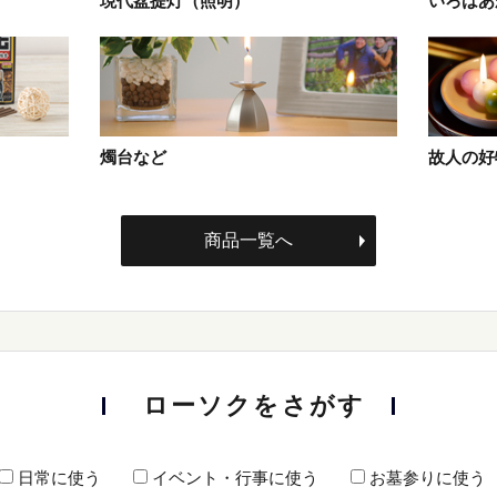
現代盆提灯（照明）
いろはあ
燭台など
故人の好
商品一覧へ
ローソクをさがす
日常に使う
イベント・行事に使う
お墓参りに使う