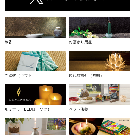
線香
お墓参り用品
ご進物（ギフト）
現代盆提灯（照明）
ルミナラ（LEDローソク）
ペット供養