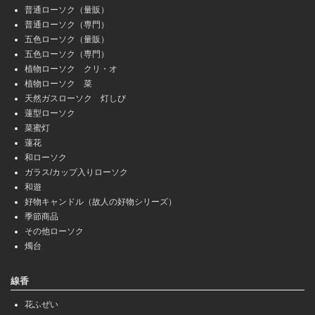
普通ローソク（量販）
普通ローソク（専門）
五色ローソク（量販）
五色ローソク（専門）
植物ローソク クリ・オ
植物ローソク 菜
天然ガスローソク 灯しび
蓮型ローソク
菜蜜灯
蓮花
和ローソク
ガラス/カップ入りローソク
和遊
好物キャンドル（故人の好物シリーズ）
季節商品
その他ローソク
燭台
線香
花ふぜい