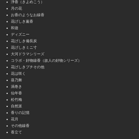
浄香（きよめこう）
月の花
お香のようなお線香
花げしき薫香
和遊
ディズニー
花げしき備長炭
花げしきミニ寸
大河ドラマシリーズ
コラボ・好物線香（故人の好物シリーズ）
花げしきプチその他
花は咲く
葵乃舞
渦巻き
仙年香
松竹梅
自然派
香りの記憶
花月
その他線香
香立て