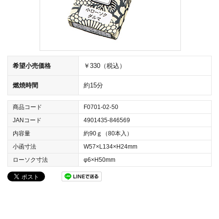
希望小売価格
￥330（税込）
燃焼時間
約15分
商品コード
F0701-02-50
JANコード
4901435-846569
内容量
約90ｇ（80本入）
小函寸法
W57×L134×H24mm
ローソク寸法
φ6×H50mm