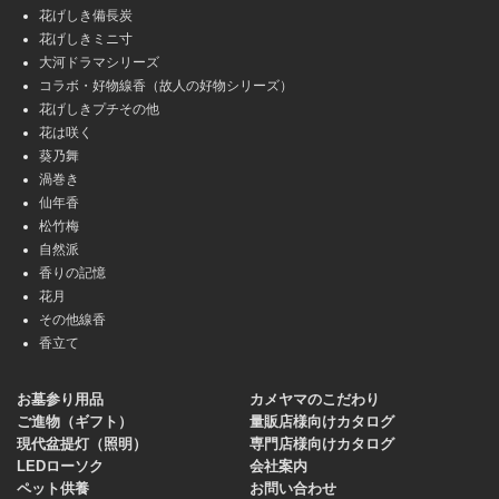
花げしき備長炭
花げしきミニ寸
大河ドラマシリーズ
コラボ・好物線香（故人の好物シリーズ）
花げしきプチその他
花は咲く
葵乃舞
渦巻き
仙年香
松竹梅
自然派
香りの記憶
花月
その他線香
香立て
お墓参り用品
カメヤマのこだわり
ご進物（ギフト）
量販店様向けカタログ
現代盆提灯（照明）
専門店様向けカタログ
LEDローソク
会社案内
ペット供養
お問い合わせ