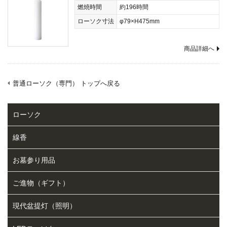
燃焼時間
約196時間
ローソク寸法
φ79×H475mm
商品詳細へ
普通ローソク（専門） トップへ戻る
ローソク
線香
お墓参り用品
ご進物（ギフト）
現代盆提灯（照明）