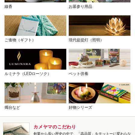
線香
お墓参り用品
ご進物（ギフト）
現代盆提灯（照明）
ルミナラ（LEDローソク）
ペット供養
燭台など
好物シリーズ
カメヤマのこだわり
創業から長い歴史の中で、「高品質」をモットーに変わらな