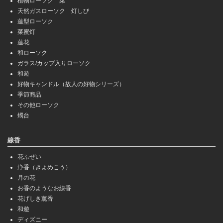
植物ローソク 菜
天然ガスローソク 灯しび
蓮型ローソク
菜蜜灯
蓮花
和ローソク
ガラス/カップ入りローソク
和遊
好物キャンドル（故人の好物シリーズ）
季節商品
その他ローソク
燭台
線香
花ふぜい
浄香（きよめこう）
月の花
お香のようなお線香
花げしき薫香
和遊
ディズニー