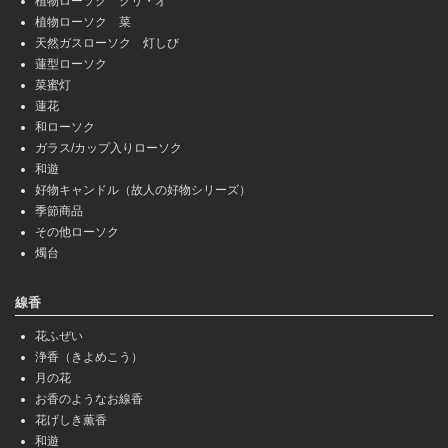
植物ローソク クリ・オ
植物ローソク 菜
天然ガスローソク 灯しび
蓮型ローソク
菜蜜灯
蓮花
和ローソク
ガラス/カップ入りローソク
和遊
好物キャンドル（故人の好物シリーズ）
季節商品
その他ローソク
燭台
線香
花ふぜい
浄香（きよめこう）
月の花
お香のようなお線香
花げしき薫香
和遊