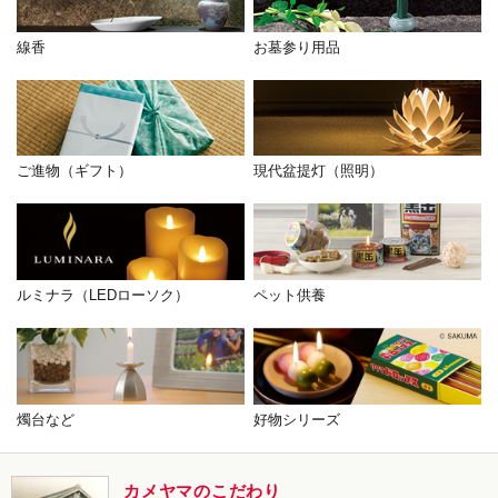
線香
お墓参り用品
ご進物（ギフト）
現代盆提灯（照明）
ルミナラ（LEDローソク）
ペット供養
燭台など
好物シリーズ
カメヤマのこだわり