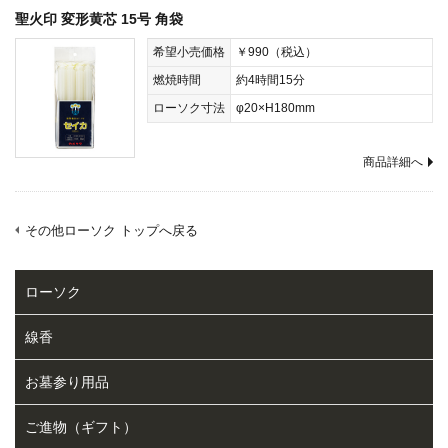
聖火印 変形黄芯 15号 角袋
希望小売価格
￥990（税込）
燃焼時間
約4時間15分
ローソク寸法
φ20×H180mm
商品詳細へ
その他ローソク トップへ戻る
ローソク
線香
お墓参り用品
ご進物（ギフト）