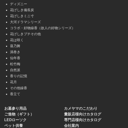
ディズニー
花げしき備長炭
花げしきミニ寸
大河ドラマシリーズ
コラボ・好物線香（故人の好物シリーズ）
花げしきプチその他
花は咲く
葵乃舞
渦巻き
仙年香
松竹梅
自然派
香りの記憶
花月
その他線香
香立て
お墓参り用品
カメヤマのこだわり
ご進物（ギフト）
量販店様向けカタログ
LEDローソク
専門店様向けカタログ
ペット供養
会社案内