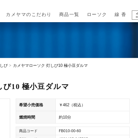
カメヤマのこだわり
商品一覧
ローソク
線 香
しび
カメヤマローソク 灯しび10 極小豆ダルマ
び10 極小豆ダルマ
希望小売価格
￥462（税込）
燃焼時間
約10分
商品コード
FB010-00-60