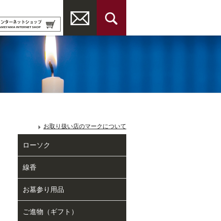
お取り扱い店のマークについて
ローソク
線香
お墓参り用品
ご進物（ギフト）