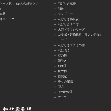
キャンドル（故人の好物シリ
花げしき薫香
）
和遊
商品
ディズニー
他ローソク
花げしき備長炭
花げしきミニ寸
大河ドラマシリーズ
コラボ・好物線香（故人の好物シ
リーズ）
花げしきプチその他
花は咲く
葵乃舞
渦巻き
仙年香
松竹梅
自然派
香りの記憶
花月
その他線香
香立て