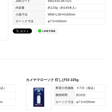
JANコード
4901435-947525
内容量
約120g（約144本入）
小函寸法
W58×L38×H160mm
ローソク寸法
φ7.5×H26mm
カメヤマローソク 灯しび10 225g
税込）
希望小売価格
￥715（税込）
燃焼時間
約10分
mm
ローソク寸法
φ7.5×H26mm