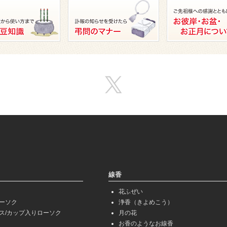
線香
花ふぜい
ーソク
浄香（きよめこう）
ス/カップ入りローソク
月の花
お香のようなお線香