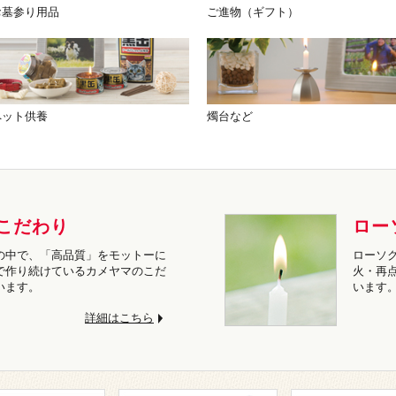
お墓参り用品
ご進物（ギフト）
ペット供養
燭台など
こだわり
ロー
の中で、「高品質」をモットーに
ローソ
で作り続けているカメヤマのこだ
火・再
います。
います
詳細はこちら