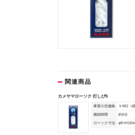
関連商品
カメヤマローソク 灯しび5
希望小売価格
￥462（
燃焼時間
約5分
ローソク寸法
φ6×H16