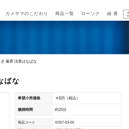
カメヤマのこだわり
商品一覧
ローソク
線 香
き 薫香 沈香はなばな
なばな
希望小売価格
￥825（税込）
燃焼時間
約25分
商品コード
I1057-03-00