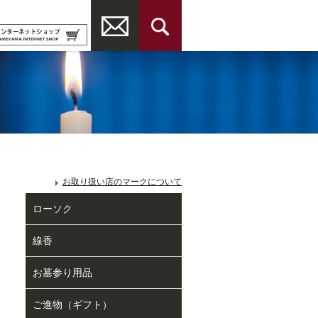
お取り扱い店のマークについて
ローソク
線香
お墓参り用品
ご進物（ギフト）