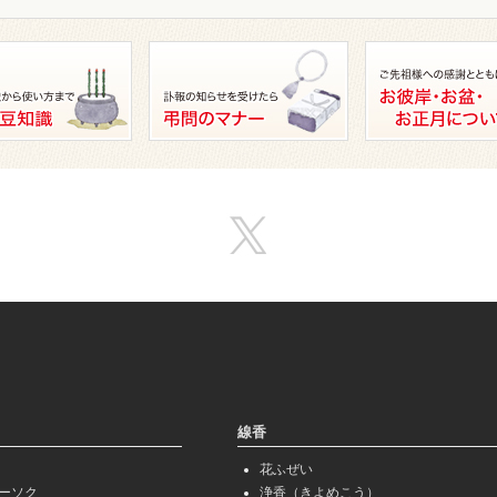
線香
花ふぜい
ーソク
浄香（きよめこう）