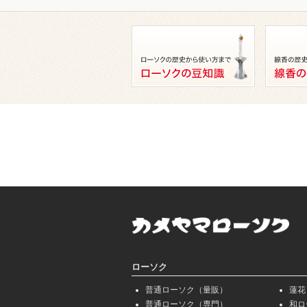
ローソク
普通ローソク（量販）
蓮花
普通ローソク（専門）
和ロ