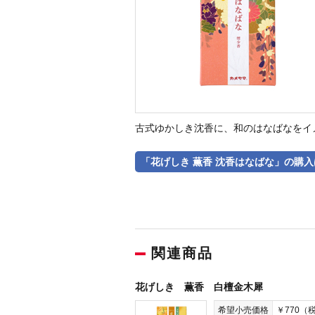
古式ゆかしき沈香に、和のはなばなをイ
「花げしき 薫香 沈香はなばな」の購
関連商品
花げしき 薫香 白檀金木犀
希望小売価格
￥770（