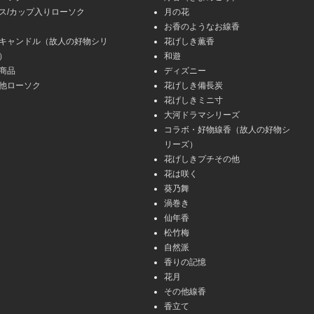
ス/カップ入りローソク
月の花
お香のようなお線香
キャンドル（故人の好物シリ
花げしき薫香
）
和遊
商品
ディズニー
他ローソク
花げしき備長炭
花げしきミニ寸
大河ドラマシリーズ
コラボ・好物線香（故人の好物シ
リーズ）
花げしきプチその他
花は咲く
葵乃舞
渦巻き
仙年香
松竹梅
自然派
香りの記憶
花月
その他線香
香立て