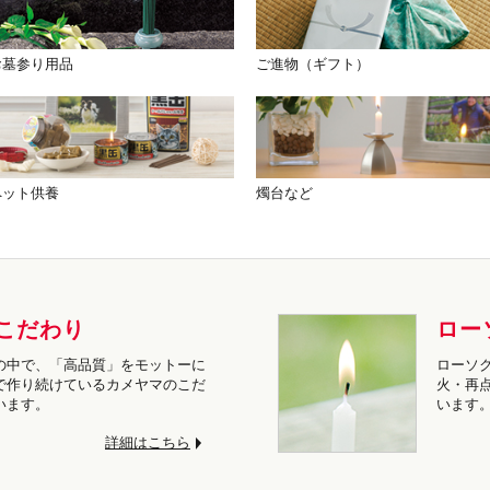
お墓参り用品
ご進物（ギフト）
ペット供養
燭台など
こだわり
ロー
の中で、「高品質」をモットーに
ローソ
で作り続けているカメヤマのこだ
火・再
います。
います
詳細はこちら