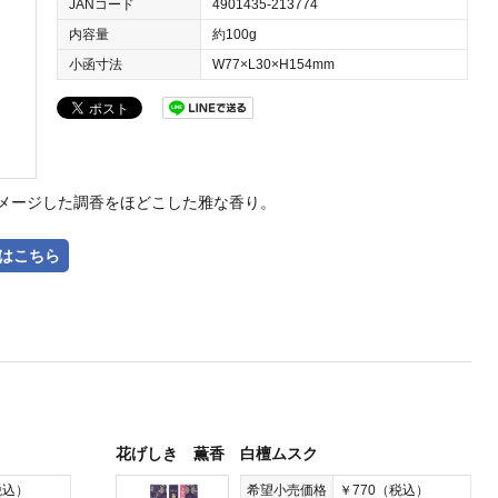
JANコード
4901435-213774
内容量
約100g
小函寸法
W77×L30×H154mm
メージした調香をほどこした雅な香り。
入はこちら
花げしき 薫香 白檀ムスク
税込）
希望小売価格
￥770（税込）