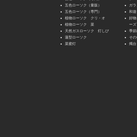
五色ローソク（量販）
ガラ
五色ローソク（専門）
和遊
植物ローソク クリ・オ
好物
植物ローソク 菜
ーズ
天然ガスローソク 灯しび
季節
蓮型ローソク
その
菜蜜灯
燭台