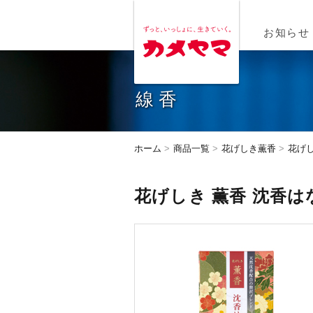
MENU
お知らせ
線香
ホーム
商品一覧
花げしき薫香
花げし
花げしき 薫香 沈香は