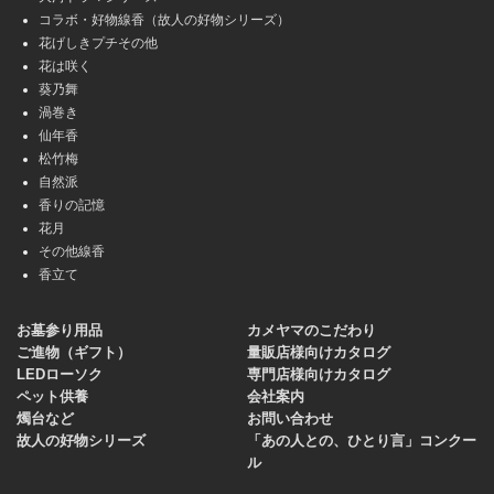
コラボ・好物線香（故人の好物シリーズ）
花げしきプチその他
花は咲く
葵乃舞
渦巻き
仙年香
松竹梅
自然派
香りの記憶
花月
その他線香
香立て
お墓参り用品
カメヤマのこだわり
ご進物（ギフト）
量販店様向けカタログ
LEDローソク
専門店様向けカタログ
ペット供養
会社案内
燭台など
お問い合わせ
故人の好物シリーズ
「あの人との、ひとり言」コンクー
ル