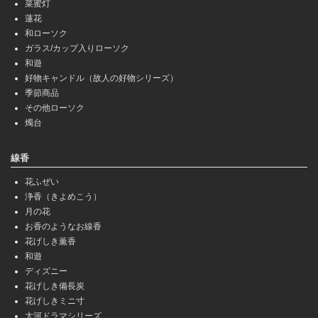
菜蜜灯
蓮花
和ローソク
ガラス/カップ入りローソク
和遊
好物キャンドル（故人の好物シリーズ）
季節商品
その他ローソク
燭台
線香
花ふぜい
浄香（きよめこう）
月の花
お香のようなお線香
花げしき薫香
和遊
ディズニー
花げしき備長炭
花げしきミニ寸
大河ドラマシリーズ