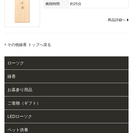
燃焼時間
約25分
商品詳細へ
その他線香 トップへ戻る
ローソク
線香
お墓参り用品
ご進物（ギフト）
LEDローソク
ペット供養