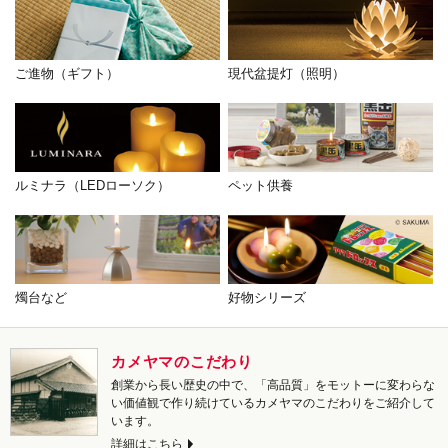
ご進物（ギフト）
現代盆提灯（照明）
ルミナラ（LEDローソク）
ペット供養
燭台など
好物シリーズ
カメヤマのこだわり
創業から長い歴史の中で、「高品質」をモットーに変わらな
い価値観で作り続けているカメヤマのこだわりをご紹介して
います。
詳細はこちら