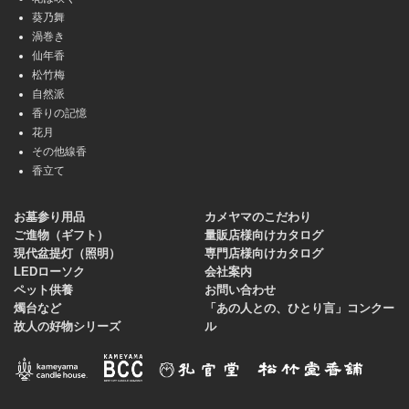
葵乃舞
渦巻き
仙年香
松竹梅
自然派
香りの記憶
花月
その他線香
香立て
お墓参り用品
カメヤマのこだわり
ご進物（ギフト）
量販店様向けカタログ
現代盆提灯（照明）
専門店様向けカタログ
LEDローソク
会社案内
ペット供養
お問い合わせ
燭台など
「あの人との、ひとり言」コンクー
故人の好物シリーズ
ル