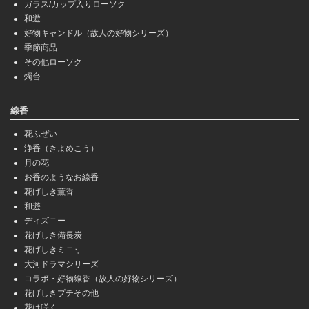
ガラス/カップ入りローソク
和遊
好物キャンドル（故人の好物シリーズ）
季節商品
その他ローソク
燭台
線香
花ふぜい
浄香（きよめこう）
月の花
お香のようなお線香
花げしき薫香
和遊
ディズニー
花げしき備長炭
花げしきミニ寸
大河ドラマシリーズ
コラボ・好物線香（故人の好物シリーズ）
花げしきプチその他
花は咲く