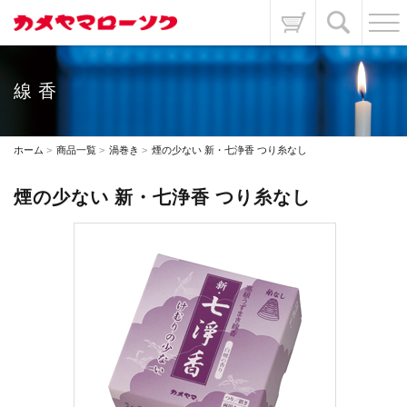
線香
ホーム
商品一覧
渦巻き
煙の少ない 新・七浄香 つり糸なし
煙の少ない 新・七浄香 つり糸なし