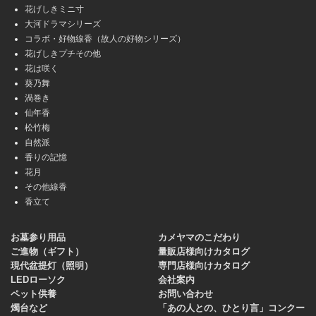
花げしきミニ寸
大河ドラマシリーズ
コラボ・好物線香（故人の好物シリーズ）
花げしきプチその他
花は咲く
葵乃舞
渦巻き
仙年香
松竹梅
自然派
香りの記憶
花月
その他線香
香立て
お墓参り用品
カメヤマのこだわり
ご進物（ギフト）
量販店様向けカタログ
現代盆提灯（照明）
専門店様向けカタログ
LEDローソク
会社案内
ペット供養
お問い合わせ
燭台など
「あの人との、ひとり言」コンクー