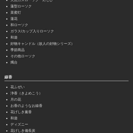
天然ガスローソク 灯しび
蓮型ローソク
菜蜜灯
蓮花
和ローソク
ガラス/カップ入りローソク
和遊
好物キャンドル（故人の好物シリーズ）
季節商品
その他ローソク
燭台
線香
花ふぜい
浄香（きよめこう）
月の花
お香のようなお線香
花げしき薫香
和遊
ディズニー
花げしき備長炭