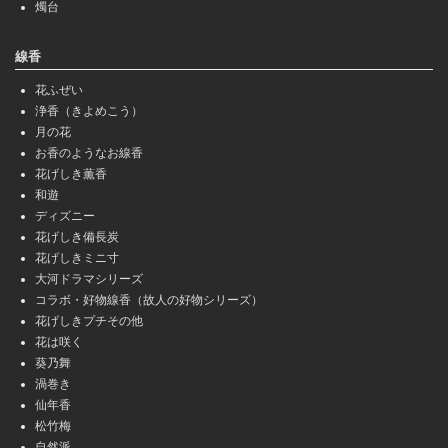
燭台
線香
花ふぜい
浄香（きよめこう）
月の花
お香のようなお線香
花げしき薫香
和遊
ディズニー
花げしき備長炭
花げしきミニ寸
大河ドラマシリーズ
コラボ・好物線香（故人の好物シリーズ）
花げしきプチその他
花は咲く
葵乃舞
渦巻き
仙年香
松竹梅
自然派