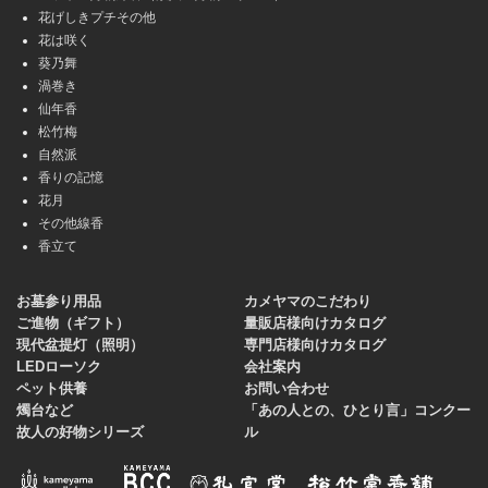
花げしきプチその他
花は咲く
葵乃舞
渦巻き
仙年香
松竹梅
自然派
香りの記憶
花月
その他線香
香立て
お墓参り用品
カメヤマのこだわり
ご進物（ギフト）
量販店様向けカタログ
現代盆提灯（照明）
専門店様向けカタログ
LEDローソク
会社案内
ペット供養
お問い合わせ
燭台など
「あの人との、ひとり言」コンクー
故人の好物シリーズ
ル