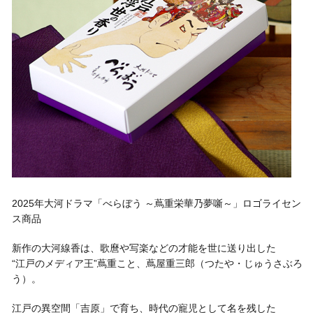
2025年大河ドラマ「べらぼう ～蔦重栄華乃夢噺～」ロゴライセン
ス商品
新作の大河線香は、歌麿や写楽などの才能を世に送り出した
“江戸のメディア王”蔦重こと、蔦屋重三郎（つたや・じゅうさぶろ
う）。
江戸の異空間「吉原」で育ち、時代の寵児として名を残した