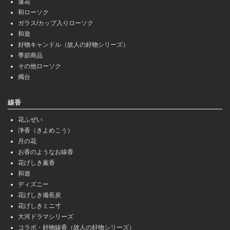
蓮花
和ローソク
ガラス/カップ入りローソク
和遊
好物キャンドル（故人の好物シリーズ）
季節商品
その他ローソク
燭台
線香
花ふぜい
浄香（きよめこう）
月の花
お香のようなお線香
花げしき薫香
和遊
ディズニー
花げしき備長炭
花げしきミニ寸
大河ドラマシリーズ
コラボ・好物線香（故人の好物シリーズ）