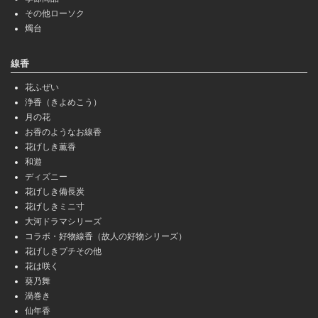
その他ローソク
燭台
線香
花ふぜい
浄香（きよめこう）
月の花
お香のようなお線香
花げしき薫香
和遊
ディズニー
花げしき備長炭
花げしきミニ寸
大河ドラマシリーズ
コラボ・好物線香（故人の好物シリーズ）
花げしきプチその他
花は咲く
葵乃舞
渦巻き
仙年香