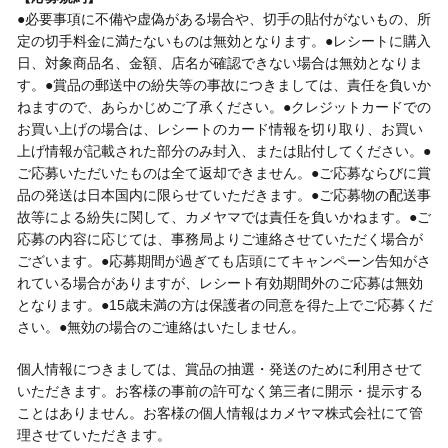
●必要事項に不備や虚偽がある場合や、切手の貼付がないもの、所
定の切手料金に満たないものは無効となります。●レシートに購入
日、対象商品名、金額、店名が確認できない場合は無効となりま
す。●賞品の郵送中の紛失等の事故につきましては、責任を負いか
ねますので、あらかじめご了承ください。●クレジットカードでの
お買い上げの場合は、レシートのカード情報を切り取り、お買い
上げ情報が記載された部分のみ封入、または貼付してください。●
ご応募いただいたものは全て返却できません。●ご応募ならびに賞
品の発送は日本国内に限らせていただきます。●ご応募物の配送事
故等による紛失に関して、カメヤマでは責任を負いかねます。●ご
応募の内容に応じては、事務局よりご連絡させていただく場合が
ございます。●応募期間が過ぎても店頭にてキャンペーン告知がさ
れている場合がありますが、レシート有効期間外のご応募は無効
となります。●15歳未満の方は保護者の同意を得た上でご応募くだ
さい。●無効の場合のご連絡はいたしません。
個人情報につきましては、賞品の抽選・発送のために利用させて
いただきます。お客様の事前の許可なく第三者に開示・提示する
ことはありません。お客様の個人情報はカメヤマ株式会社にて管
理させていただきます。