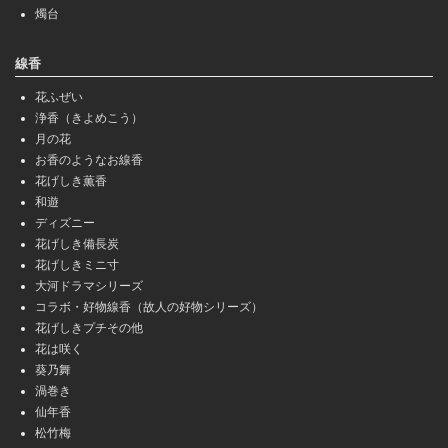
燭台
線香
花ふぜい
浄香（きよめこう）
月の花
お香のようなお線香
花げしき薫香
和遊
ディズニー
花げしき備長炭
花げしきミニ寸
大河ドラマシリーズ
コラボ・好物線香（故人の好物シリーズ）
花げしきプチその他
花は咲く
葵乃舞
渦巻き
仙年香
松竹梅