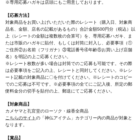
※専用応募ハガキは店頭にもご用意しております。
【応募方法】
対象商品をお買い上げいただいた際のレシート（購入日、対象商
品名、金額、店名の記載があるもの）合計金額500円分（税込）以
上（レシートの金額は複数枚の合算可）を、専用応募ハガキ、ま
たは市販のハガキに貼付、もしくは封筒に封入し、必要事項（①
ご住所②お名前（フリガナ）③電話番号④年齢⑤お買い上げ店舗
名）を明記の上ご応募ください。
※レシート枚数が多い場合は封筒でのご応募も可能です。その際
は必要事項をご記入の上、レシートと同封してください。※レシ
ート記載の対象商品に〇を付けてください。※レシートのコピー
でのご応募は不可です。※必要事項の全てにご記入後、所定の郵
便料金分の切手を貼付の上、郵送にてご応募ください。
【対象商品】
カメヤマと孔官堂のローソク・線香全商品
こちらのサイト
の「神仏アイテム」カテゴリー内の商品が対象と
なります。
【賞品】