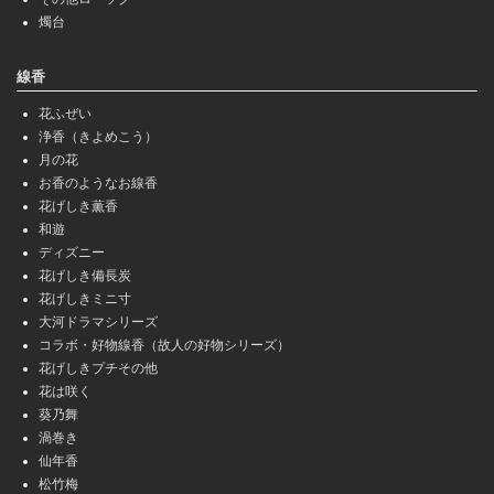
燭台
線香
花ふぜい
浄香（きよめこう）
月の花
お香のようなお線香
花げしき薫香
和遊
ディズニー
花げしき備長炭
花げしきミニ寸
大河ドラマシリーズ
コラボ・好物線香（故人の好物シリーズ）
花げしきプチその他
花は咲く
葵乃舞
渦巻き
仙年香
松竹梅