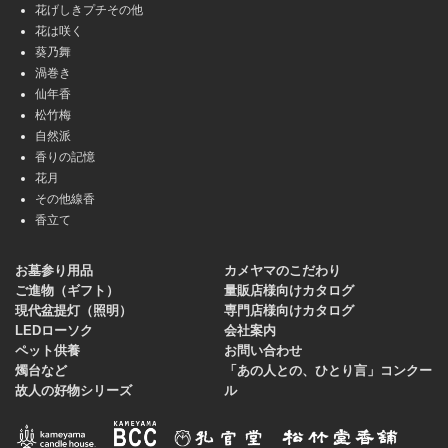
花げしきプチその他
花は咲く
葵乃舞
渦巻き
仙年香
松竹梅
自然派
香りの記憶
花月
その他線香
香立て
お墓参り用品
カメヤマのこだわり
ご進物（ギフト）
量販店様向けカタログ
現代盆提灯（照明）
専門店様向けカタログ
LEDローソク
会社案内
ペット供養
お問い合わせ
燭台など
「あの人との、ひとり言」コンクー
故人の好物シリーズ
ル