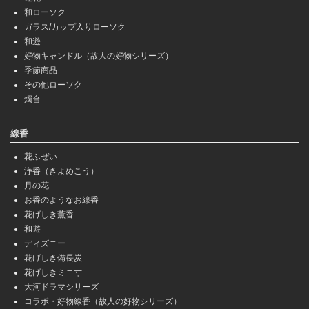
和ローソク
ガラス/カップ入りローソク
和遊
好物キャンドル（故人の好物シリーズ）
季節商品
その他ローソク
燭台
線香
花ふぜい
浄香（きよめこう）
月の花
お香のようなお線香
花げしき薫香
和遊
ディズニー
花げしき備長炭
花げしきミニ寸
大河ドラマシリーズ
コラボ・好物線香（故人の好物シリーズ）