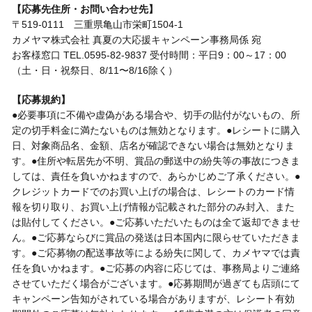
【応募先住所・お問い合わせ先】
〒519-0111 三重県亀山市栄町1504-1
カメヤマ株式会社 真夏の大応援キャンペーン事務局係 宛
お客様窓口 TEL.0595-82-9837 受付時間：平日9：00～17：00
（土・日・祝祭日、8/11〜8/16除く）
【応募規約】
●必要事項に不備や虚偽がある場合や、切手の貼付がないもの、所
定の切手料金に満たないものは無効となります。●レシートに購入
日、対象商品名、金額、店名が確認できない場合は無効となりま
す。●住所や転居先が不明、賞品の郵送中の紛失等の事故につきま
しては、責任を負いかねますので、あらかじめご了承ください。●
クレジットカードでのお買い上げの場合は、レシートのカード情
報を切り取り、お買い上げ情報が記載された部分のみ封入、また
は貼付してください。●ご応募いただいたものは全て返却できませ
ん。●ご応募ならびに賞品の発送は日本国内に限らせていただきま
す。●ご応募物の配送事故等による紛失に関して、カメヤマでは責
任を負いかねます。●ご応募の内容に応じては、事務局よりご連絡
させていただく場合がございます。●応募期間が過ぎても店頭にて
キャンペーン告知がされている場合がありますが、レシート有効