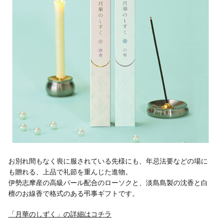
お別れ間もなく喪に服されている先様にも、年忌法要などの場に
も贈れる、上品で礼節を重んじた進物。
伊勢志摩産の高級パール配合のローソクと、淡島島製の沈香と白
檀のお線香で格式のある弔事ギフトです。
「月華のしずく」の詳細はコチラ