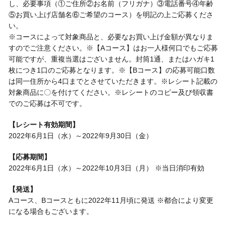
し、必要事項（①ご住所②お名前（フリガナ）③電話番号④年齢
⑤お買い上げ店舗名⑥ご希望のコース）を明記の上ご応募くださ
い。
※コースによって対象商品と、必要なお買い上げ金額が異なりま
すのでご注意ください。※【Aコース】はお一人様何口でもご応募
可能ですが、重複当選はございません。封筒1通、またはハガキ1
枚につき1口のご応募となります。※【Bコース】の応募可能口数
は同一住所から4口までとさせていただきます。※レシート記載の
対象商品に〇を付けてください。※レシートのコピー及び領収書
でのご応募は不可です。
【レシート有効期間】
2022年6月1日（水）～2022年9月30日（金）
【応募期間】
2022年6月1日（水）～2022年10月3日（月） ※当日消印有効
【発送】
Aコース、Bコースともに2022年11月頃に発送 ※都合により変更
になる場合もございます。