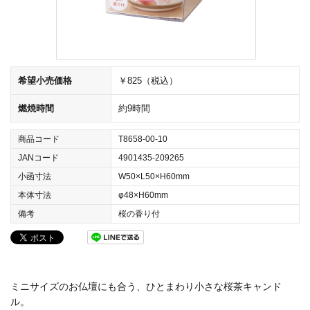
希望小売価格
￥825（税込）
燃焼時間
約9時間
商品コード
T8658-00-10
JANコード
4901435-209265
小函寸法
W50×L50×H60mm
本体寸法
φ48×H60mm
備考
桜の香り付
ミニサイズのお仏壇にも合う、ひとまわり小さな桜茶キャンド
ル。