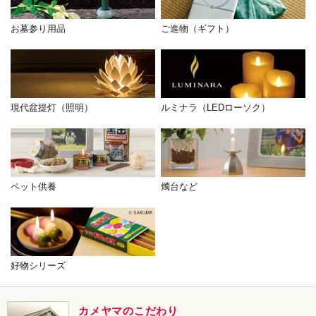
お墓参り用品
ご進物（ギフト）
現代盆提灯（照明）
ルミナラ（LEDローソク）
ペット供養
燭台など
好物シリーズ
カメヤマのこだわり