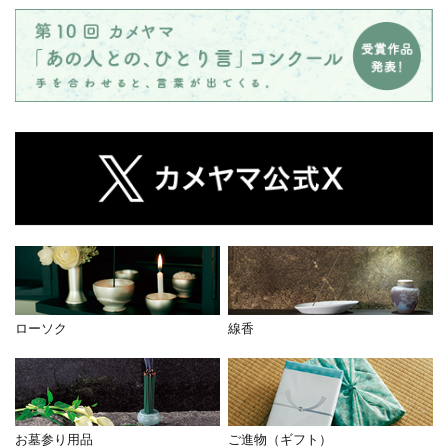
ローソク
線香
お墓参り用品
ご進物（ギフト）