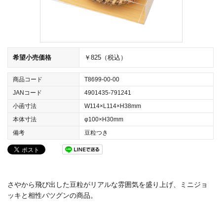
希望小売価格
￥825（税込）
商品コード
T8699-00-00
JANコード
4901435-791241
小函寸法
W114×L114×H38mm
本体寸法
φ100×H30mm
備考
豆粒つき
さやから飛び出した豆粒がリアルな雰囲気を盛り上げ、ミニジョ
ッキと相性バツグンの商品。